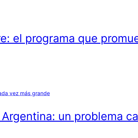
e: el programa que promuev
 Argentina: un problema c